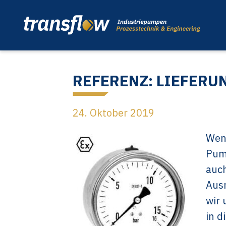
REFERENZ: LIEFER
24. Oktober 2019
Wenn
Pum
auch
Ausr
wir 
in d