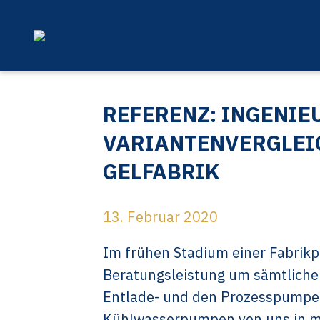
REFERENZ: INGENIE
VARIANTENVERGLEI
GELFABRIK
13. Februar 2020
Im frühen Stadium einer Fabrikp
Beratungsleistung um sämtliche
Entlade- und den Prozesspumpen
Kühlwasserpumpen von uns in m