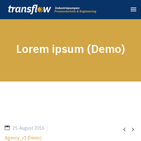
Lorem ipsum (Demo)
25. August 2016


Agency_v1 (Demo)